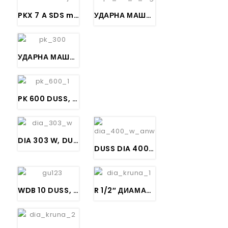
PKX 7 A SDS max. УДАРНА МАШИНА ЗА КРШЕЊЕ БЕТОН, DUSS
УДАРНА МАШИНА ЗА КРШЕЊЕ БЕТОН, DUSS PK 160 A
УДАРНА МАШИНА ЗА КРШЕЊЕ БЕТОН, DUSS PK 300 A
PK 600 DUSS, УДАРНА МАШИНА ЗА КРШЕЊЕ БЕТОН
DIA 303 W, DUSS Машина за бушење со диамантски круни
DUSS DIA 400 W Set
WDB 10 DUSS, Пумпа за водено водено ладење на Диамантски круни
R 1/2″ ДИАМАНТСКА КРУНА ЗА БУШЕЊЕ ВО БЕТОН, L= 300 mm, DUSS