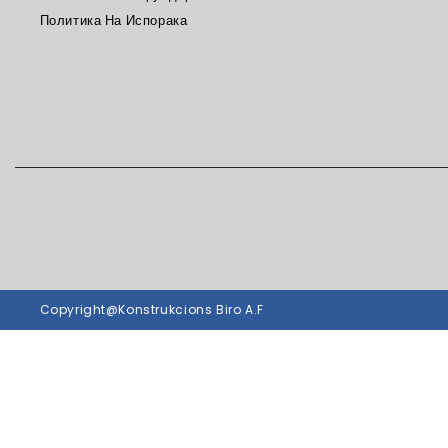
Политика На Испорака
Copyright@Konstrukcions Biro A.F