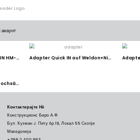
 акаунт
HARD-LINE 40 FEIN QUICK-IN HM-Burgia Kruna
Adapter Quick IN auf Weldon+Nitto/Universal 19 mm
Adapter Quick IN für HM-Lochsäge-Адаптер за HM-кружна пила
Контактирајте Нѐ
Конструкционс Биро А.Ф.
Бул. Кузман J. Питу бр.19, Локал 55 Скопје
Македонија
+389 2 400 993