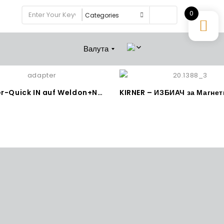
0
Search
Валута
Adapter-Quick IN auf Weldon+Nitto/Universal 19 mm