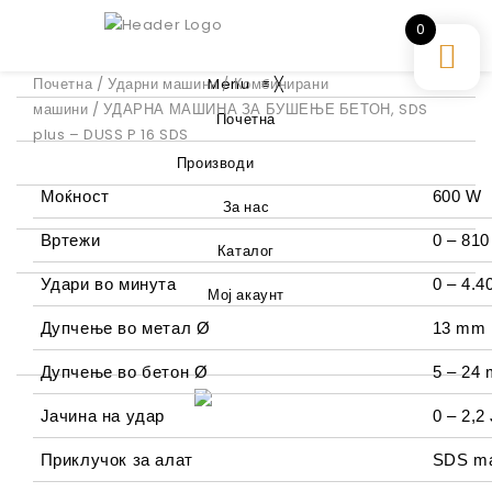
0
Почетна
/
Ударни машини
Menu
/
Комбинирани
≡
╳
машини
/ УДАРНА МАШИНА ЗА БУШЕЊЕ БЕТОН, SDS
Почетна
plus – DUSS P 16 SDS
Производи
Моќност
600 W
За нас
Вртежи
0 – 810
Каталог
Удари во минута
0 – 4.4
Мој акаунт
Дупчење во метал Ø
13 mm
Дупчење во бетон Ø
5 – 24
Јачина на удар
0 – 2,2
Приклучок за алат
SDS m