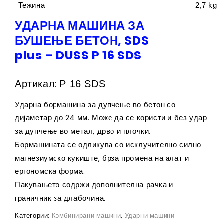
Тежина
2,7 kg
УДАРНА МАШИНА ЗА
БУШЕЊЕ БЕТОН, SDS
plus – DUSS P 16 SDS
Артикал:
P 16 SDS
Ударна бормашина за дупчење во бетон со
дијаметар до 24 мм. Може да се користи и без удар
за дупчење во метал, дрво и плочки.
Бормашината се одликува со исклучително силно
магнезиумско кукиште, брза промена на алат и
ергономска форма.
Пакувањето содржи дополнителна рачка и
граничник за длабочина.
Категории:
Комбинирани машини
,
Ударни машини