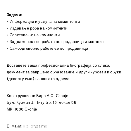
Задачи:
» Информации и услуга на коминтенти
» Издавање роба на коминтенти
» Советување на коминенти
» Задолженост со робата во продавница и магацин
» Самоодговорно работење во продавница
Доставете ваша професионална биографија со слика,
документ за завршено образование и други курсеви и обуки
(доколку има) на нашата адреса:
Конструкционс Биро А.Ф. Скопје
Бул. Кузман Ј. Питу Бр. 19, локал 55
МК-1000 Скопје
Е-маил:
kb-af@t.mk