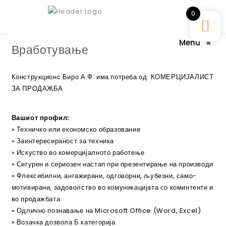
0
Menu
≡
Вработување
Конструкционс Биро А.Ф. има потреба од: КОМЕРЦИЈАЛИСТ
ЗА ПРОДАЖБА
Вашиот профил:
» Техничко или економско образование
» Заинтересираност за техника
» Искуство во комерцијалното работење
» Сигурен и сериозен настап при презентирање на производи
» Флексибилни, ангажирани, одговорни, љубезни, само-
мотивирани, задоволство во комуникацијата со коминтенти и
во продажбата
» Одлично познавање на Microsoft Office (Word, Excel)
» Возачка дозвола Б категорија