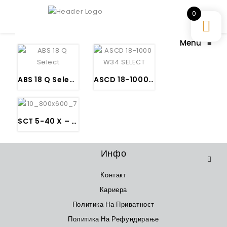
0
Menu
≡
ABS 18 Q Select – FEIN БАТЕРИСКА ШРАФИЛИЦА =B R U S H L E S S
ASCD 18-1000 W34 Select – FEIN
SCT 5-40 X – FEIN
Инфо
Контакт
Кариера
Политика На Приватност
Политика На Рефундирање