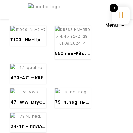
0
Menu
≡
11100…HM-Циркуларна пиа за сечење Алуминиу-Kreissägeblatt Alu NEpos.
550 mm-Pila, DRESS-Cirkularna Pila za Aluminium, PVC …
470-471 – KREISSÄGEBLATT QUATTRO SZ – ПИЛА ЗА СЕЧЕЊЕ МЕТАЛНИ,- АЛУМИНИУМСКИ,- ЛИМ-ПРОФИЛИ И ДРУГО
47 FWW-DryCutter-Пила за Метал,
79-NEneg-Пила за Алуминиум, Плексигас -HM-
34-TF – ПИЛА ЗА ДРВО И ДРВЕНИ ПРОИЗВОДИ ЗА УНИВЕРЗАЛНА УПОТРЕБА