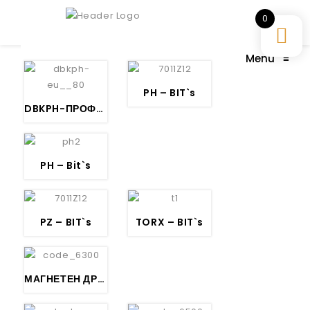
0
Menu
≡
PH – BIT`s
DBKPH-ПРОФИ СКАЛПЕР – BESSEY
PH – Bit`s
PZ – BIT`s
TORX – BIT`s
МАГНЕТЕН ДРЖАЧ СО ПРСТЕН ЗА БИТОВИ 1/4″