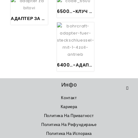
6500…-КЛУЧ ЗА САМОРЕЗНИ ЗАВРТКИ СО МАГНЕТ – Antrieb 1/4″ na SW…
АДАПТЕР ЗА БИТОВИ – Antrieb 1/2″ na 1/4″
6400…-АДАПТЕР ЗА КЛУЧ GEDORE Antrieb 1/4″ na 1/4″, 3/8″, 1/2″
Инфо
Контакт
Кариера
Политика На Приватност
Политика На Рефундирање
Политика На Испорака