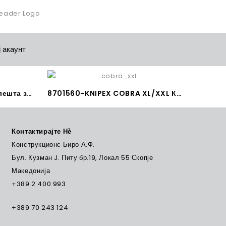
 акаунт
8701250-KNIPEX COBRA Клешта за водовод Made in Germany
8701560-KNIPEX COBRA XL/XXL КЛЕШТА ЗА ВОДОВОД Made in Germany
Контактирајте Нѐ
Конструкционс Биро А.Ф.
Бул. Кузман J. Питу бр.19, Локал 55 Скопје
Македонија
+389 2 400 993
+389 70 243 124