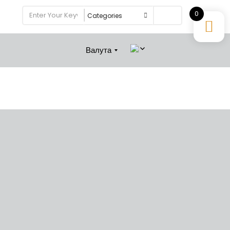
0
Search
Валута