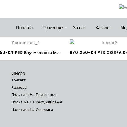
Почетна
Производи
За нас
Каталог
Мој
8603250-KNIPEX Клуч-клешта Made in Germany
Инфо
Контакт
Кариера
Политика На Приватност
Политика На Рефундирање
Политика На Испорака