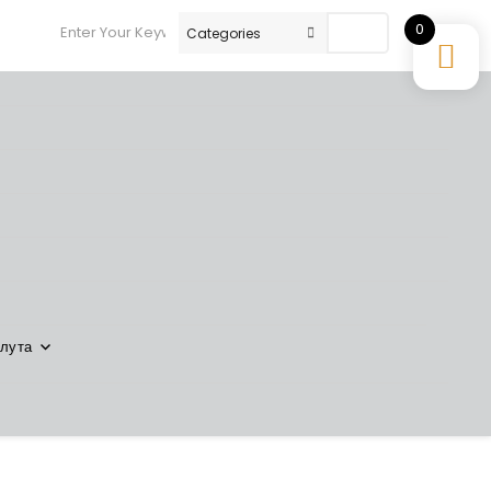
0
Search
лута