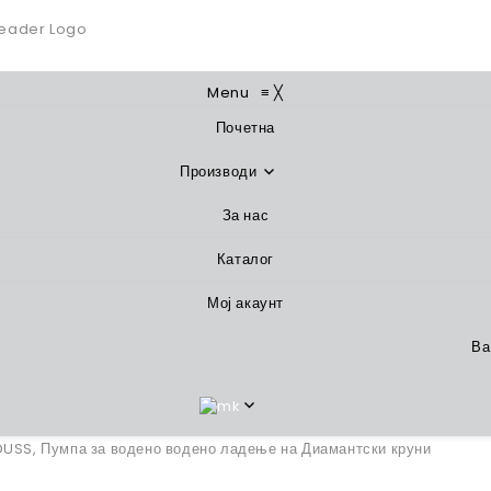
Menu
≡
╳
Почетна
Производи
За нас
Каталог
Мој акаунт
Ва
DUSS, Пумпа за водено водено ладење на Диамантски круни