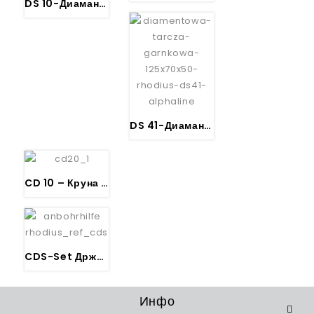
DS 10-Диамантски-Лончаст лончст брус за Бетон – RHODIUS
DS 41-Диамантски-Лончаст лончст брус за Бетон – RHODIUS
CD 10 – Круна за дозни – RHODIUS
CDS-Set Држач за круна и бургија за центрирање – RHODIUS
Инфо