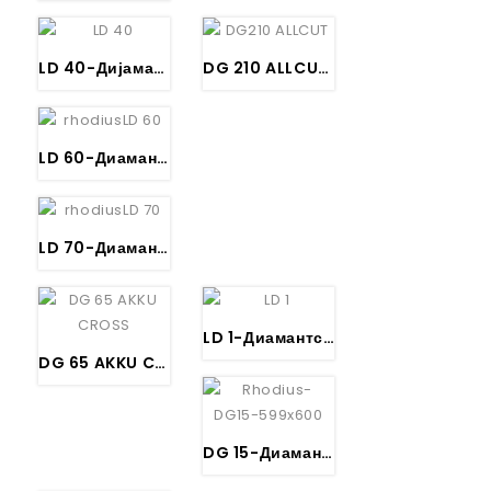
LD 40-Дијамантска пила за Бетон – RHODIUS
DG 210 ALLCUT Диамантска универзална пила – RHODIUS
LD 60-Диамантска пила за сечење асфалт – RHODIUS
LD 70-Диамантска пила за сечење асвалт – RHODIUS
LD 1-Диамантска пила за Сеченње Плочки – RHODIUS
DG 65 AKKU CROSS TOP RHODIUS
DG 15-Диамантска пила за Сеченје Гранитни плочки – RHODIUS