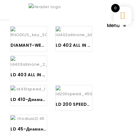
0
Menu
≡
DIAMANT-WERKZEUGE-PILA Made in Germany
LD 402 ALL IN ONE – RHODIUS
LD 403 ALL IN ONE – RHODIUS
LD 410-Диамантска Пила за Сечење Гранит – RHODIUS
LD 200 SPEED-Диаманска лила за сечење Бетон и Бетонски производи – RHODIUS
LD 45-Диаманска лила за сечење Бетон армиран Бетонски – RHODIUS