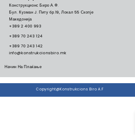
Конструкционс Биро А.Ф.
Бул. Кузман J. Питу бр.19, Локал 55 Скопје
Македонија
+389 2 400 993
+389 70 243 124
+389 70 243 142
info@konstrukcionsbiro.mk
Начин На Плаќање
Copyright@Konstrukcions Biro A.F