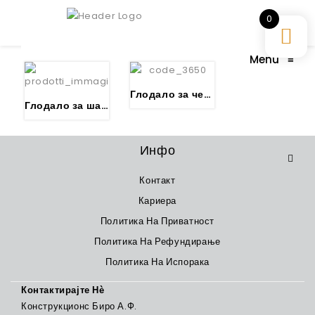
0
Menu
≡
Глодало за чепови
Глодало за шарки HSS
Инфо
Контакт
Кариера
Политика На Приватност
Политика На Рефундирање
Политика На Испорака
Контактирајте Нѐ
Конструкционс Биро А.Ф.