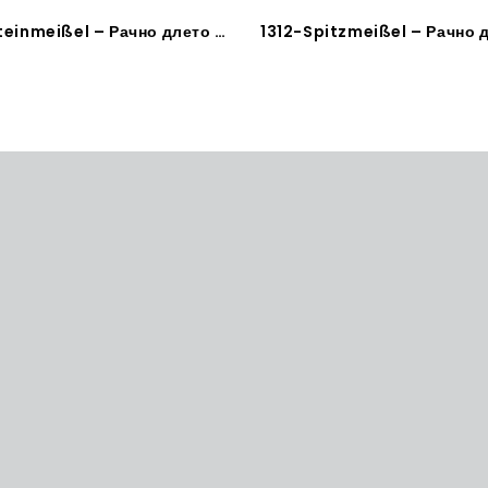
1302-Steinmeißel – Рачно длето за камен и бетон