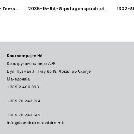
2044-Fassadenspachte – Глетарица за фасади
2035-15-Bit-Gipsfugenspachtel – Bit-Глетарица PH2
Контактирајте Нѐ
Конструкционс Биро А.Ф.
Бул. Кузман J. Питу бр.19, Локал 55 Скопје
Македонија
+389 2 400 993
+389 70 243 124
+389 70 243 142
info@konstrukcionsbiro.mk