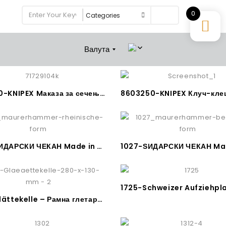
0
Search
Валута
7172760-KNIPEX Mаказа за сечење арматура Made in Germany
1026-ЅИДАРСКИ ЧЕКАН Made in Germany
1733-Glättekelle – Рамна глетарица