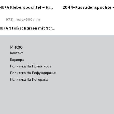
9587-HUFA Kleberspachtel – Назабна шпахла за лепак
9731-HUFA Stoßscharren mit Streben – Шпакло за читење цемент и малтер
Инфо
Контакт
Кариера
Политика На Приватност
Политика На Рефундирање
Политика На Испорака