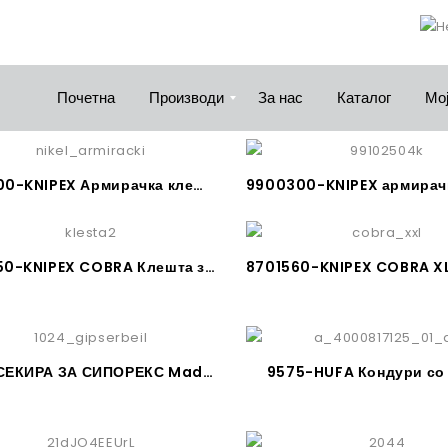
Почетна
Производи
За нас
Каталог
Мој
9914300-KNIPEX Армирачка клешта, Made in Germany
8701250-KNIPEX COBRA Клешта за водовод Made in Germany
1024-СЕКИРА ЗА СИПОРЕКС Made in Germany
9575-HUFA Кондури со