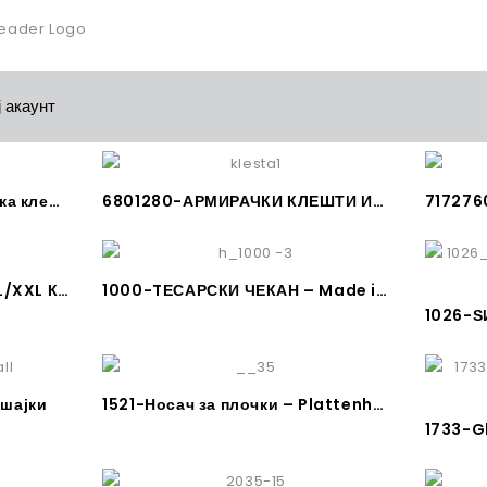
 акаунт
9900300-KNIPEX армирачка клешта Made in Germany
6801280-АРМИРАЧКИ КЛЕШТИ ИЗОЛИРАНИ – KNIPEX
8701560-KNIPEX COBRA XL/XXL КЛЕШТА ЗА ВОДОВОД Made in Germany
1000-TЕСАРСКИ ЧЕКАН – Made in Germany
 шајки
1521-Носач за плочки – Plattenheber