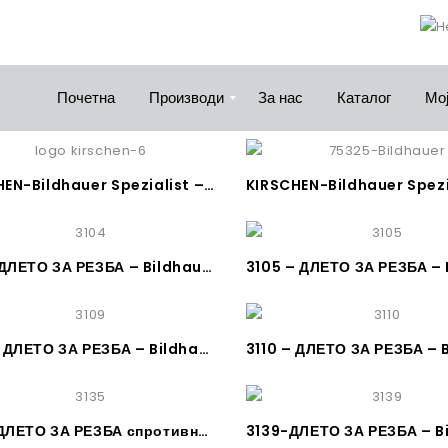
Почетна
Производи
За нас
Каталог
Мој
KIRSCHEN-Bildhauer Spezialist – КОПАНИЧАРСТВО МАКЕДОНИЈА – Logo
3104–ДЛЕТО ЗА РЕЗБА – Bildhauerbeitel, gerade, Stich 4, KIRSCHEN
3109 – ДЛЕТО ЗА РЕЗБА – Bildhauerbeitel, gerades Hohleisen (Bohrer) Stich 9, KIRSCHEN
3135–ДЛЕТО ЗА РЕЗБА спротивно криво – Bildhauerbeitel, gekröpftes Hohleisen (Bohrer), Stich 5 – KIRSCHEN