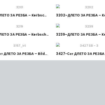
3201–ДЛЕТО ЗА РЕЗБА – Kerbschnitzbeitel gerade Stich 1 – KIRSCHEN
3219–ДЛЕТО ЗА РЕЗБА – Kerbschnitzbeitel gebogen Stich 10 – KIRSCHEN
3157-Сет ДЛЕТО ЗА РЕЗБА – Bildhauerbeitelsatz mit Weißbuchenheft in Lederrolltasche, 12-tl – KIRSCHEN