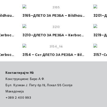
3149–ДЛЕТО ЗА РЕЗБА – Bildhauerbeitel, gerader Gaißfuß, ca. 45°
3165–ДЛЕТО ЗА РЕЗБА – Bildhauerbeitel gerade, Stich 2,5
3208–ДЛЕТО ЗА РЕЗБА – Kerbschnitzbeitel gerade Stich 8 – KIRSCHEN
3210–ДЛЕТО ЗА РЕЗБА – Kerbschnitzbeitel gerade Stich 10 – KIRSCHEN
3247–ДЛЕТО ЗА РЕЗБА – Kerbschnitzbeitel gerade Stich 11 – KIRSCHEN
3154 – Сет ДЛЕТО ЗА РЕЗБА – Bildhauerbeitelsatz mit Weißbuchenheft im Holzkasten, 12-tlg. – KIRSCHEN
Контактирајте Нѐ
Конструкционс Биро А.Ф.
Бул. Кузман J. Питу бр.19, Локал 55 Скопје
Македонија
+389 2 400 993