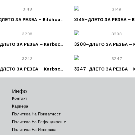
3148–ДЛЕТО ЗА РЕЗБА – Bildhauerbeitel, gerader Gaißfuß, ca. 90°
3206–ДЛЕТО ЗА РЕЗБА – Kerbschnitzbeitel gerade Stich 6 – KIRSCHEN
3243–ДЛЕТО ЗА РЕЗБА – Kerbschnitzbeitel gekröpft Stich 39 – KIRSCHEN
Инфо
Контакт
Кариера
Политика На Приватност
Политика На Рефундирање
Политика На Испорака