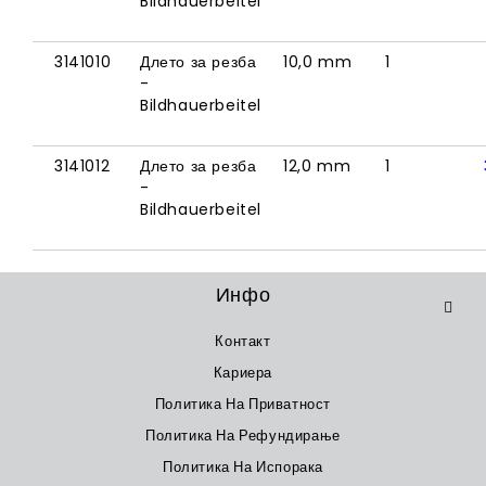
Bildhauerbeitel
3141010
Длето за резба
10,0 mm
1
-
Bildhauerbeitel
3141012
Длето за резба
12,0 mm
1
-
Bildhauerbeitel
Инфо
Контакт
Кариера
Политика На Приватност
Политика На Рефундирање
Политика На Испорака