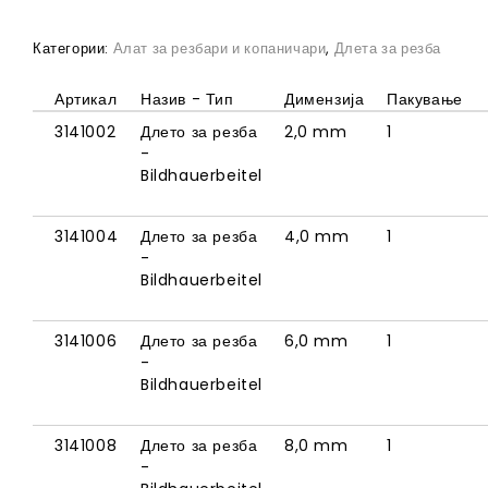
Категории:
Алат за резбари и копаничари
,
Длета за резба
Артикал
Назив - Тип
Димензија
Пакување
3141002
Длето за резба
2,0 mm
1
-
Bildhauerbeitel
3141004
Длето за резба
4,0 mm
1
-
Bildhauerbeitel
3141006
Длето за резба
6,0 mm
1
-
Bildhauerbeitel
3141008
Длето за резба
8,0 mm
1
-