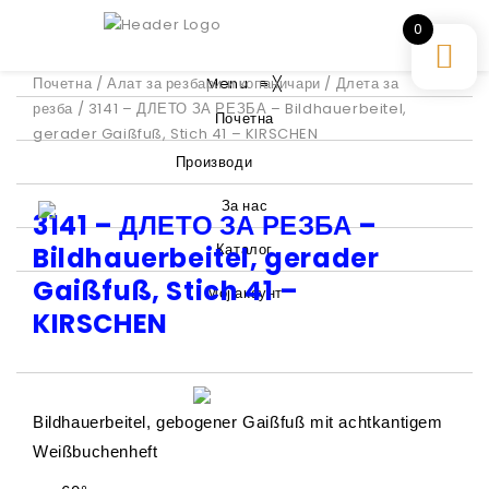
0
Почетна
/
Алат за резбари и копаничари
Menu
≡
╳
/
Длета за
резба
/ 3141 – ДЛЕТО ЗА РЕЗБА – Bildhauerbeitel,
Почетна
gerader Gaißfuß, Stich 41 – KIRSCHEN
Производи
За нас
3141 – ДЛЕТО ЗА РЕЗБА –
Каталог
Bildhauerbeitel, gerader
Gaißfuß, Stich 41 –
Мој акаунт
KIRSCHEN
Bildhauerbeitel, gebogener Gaißfuß mit achtkantigem
Weißbuchenheft