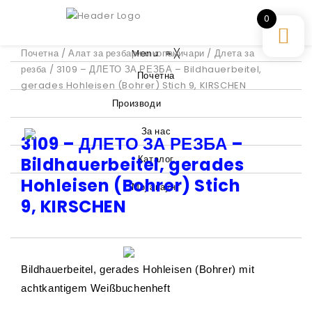
0
Почетна
/
Алат за резбари и копаничари
Menu
≡
╳
/
Длета за
резба
/ 3109 – ДЛЕТО ЗА РЕЗБА – Bildhauerbeitel,
Почетна
gerades Hohleisen (Bohrer) Stich 9, KIRSCHEN
Производи
За нас
3109 – ДЛЕТО ЗА РЕЗБА –
Каталог
Bildhauerbeitel, gerades
Hohleisen (Bohrer) Stich
Мој акаунт
9, KIRSCHEN
Bildhauerbeitel, gerades Hohleisen (Bohrer) mit
achtkantigem Weißbuchenheft