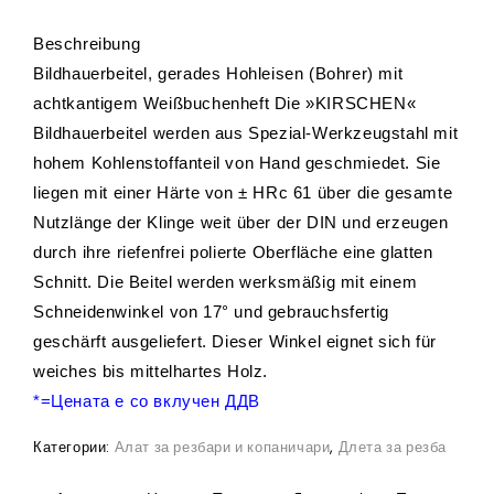
Beschreibung
Bildhauerbeitel, gerades Hohleisen (Bohrer) mit
achtkantigem Weißbuchenheft Die »KIRSCHEN«
Bildhauerbeitel werden aus Spezial-Werkzeugstahl mit
hohem Kohlenstoffanteil von Hand geschmiedet. Sie
liegen mit einer Härte von ± HRc 61 über die gesamte
Nutzlänge der Klinge weit über der DIN und erzeugen
durch ihre riefenfrei polierte Oberfläche eine glatten
Schnitt. Die Beitel werden werksmäßig mit einem
Schneidenwinkel von 17° und gebrauchsfertig
geschärft ausgeliefert. Dieser Winkel eignet sich für
weiches bis mittelhartes Holz.
*=Цената е со вклучен ДДВ
Категории:
Алат за резбари и копаничари
,
Длета за резба