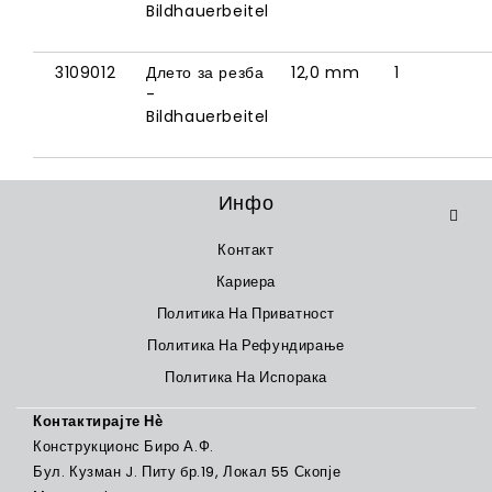
Bildhauerbeitel
3109012
Длето за резба
12,0 mm
1
-
Bildhauerbeitel
Инфо
Контакт
Кариера
Политика На Приватност
Политика На Рефундирање
Политика На Испорака
Контактирајте Нѐ
Конструкционс Биро А.Ф.
Бул. Кузман J. Питу бр.19, Локал 55 Скопје