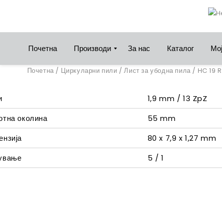
Почетна
Производи
За нас
Каталог
Мој
Почетна
/
Циркуларни пили
/
Лист за убодна пила
/ HC 19 R
и
1,9 mm / 13 ZpZ
отна околина
55 mm
ензија
80 x 7,9 x 1,27 mm
ување
5 / 1