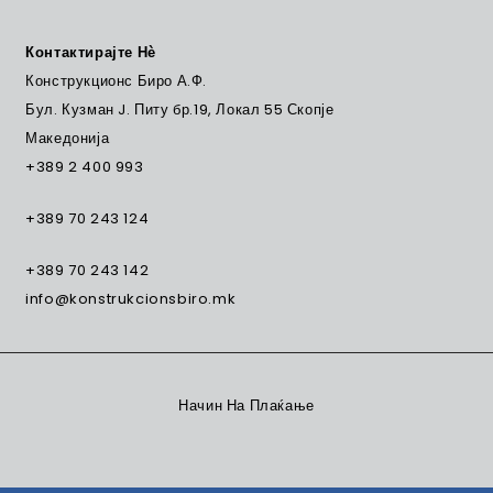
Контактирајте Нѐ
Конструкционс Биро А.Ф.
Бул. Кузман J. Питу бр.19, Локал 55 Скопје
Македонија
+389 2 400 993
+389 70 243 124
+389 70 243 142
info@konstrukcionsbiro.mk
Начин На Плаќање