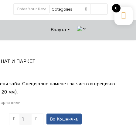
0
Search
Валута
ИНАТ И ПАРКЕТ
ени заби. Специјално наменет за чисто и прецизно
 20 мм).
арни пили
Во Кошничка