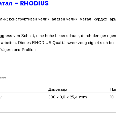
матал – RHODIUS
елик; конструктивен челик; алатен челик; метал; хардоx; а
ggressiven Schnitt, eine hohe Lebensdauer, durch den geringen
ch arbeiten. Dieses RHODIUS Qualitätswerkzeug eignet sich be
rägern und Profilen.
чење
Димензија
Па
ал
300 x 3,0 x 25,4 mm
10