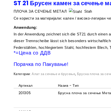
ST 21 Брусен камен за сечење 
ПЛОЧА ЗА СЕЧЕЊЕ МЕТАЛ
Stah
Се користи за материјали: кален / високо-легиран ч
Anwendung:
In der Anwendung zeichnet sich die ST21 durch einen a
dieser Trennscheibe lässt sich besonders wirtschaftli
Federstählen, hochlegiertem Stahl, hochfestem Blech, T
*=Цена со ДДВ
Порачка по Пакување!
Категории:
Алат за сечење и брусење
,
Брусна плоча за се
Артикал
Назив - Тип
201305
Брусна плоча за сечење Мет