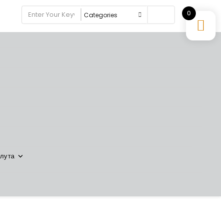
0
Search
лута