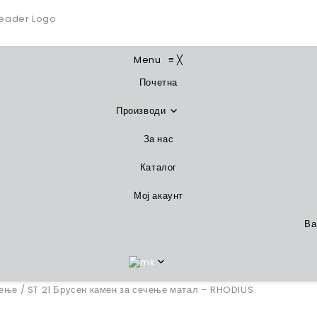
Menu
≡
╳
Почетна
Производи
За нас
Каталог
Мој акаунт
Ва
чење
/ ST 21 Брусен камен за сечење матал – RHODIUS