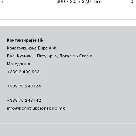
ал
300 x 3,0 x 32,0 mm
10
Контактирајте Нѐ
Конструкционс Биро А.Ф.
Бул. Кузман J. Питу бр.19, Локал 55 Скопје
Македонија
+389 2 400 993
+389 70 243 124
+389 70 243 142
info@konstrukcionsbiro.mk