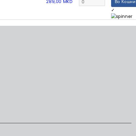
289,00
MKD
Во Кошни
✓