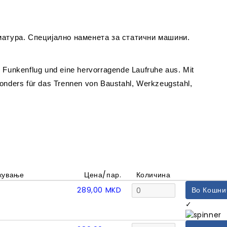
рматура. Специјално наменета за статични машини.
 Funkenflug und eine hervorragende Laufruhe aus. Mit
sonders für das Trennen von Baustahl, Werkzeugstahl,
кување
Цена/пар.
Количина
289,00
MKD
Во Кошни
✓