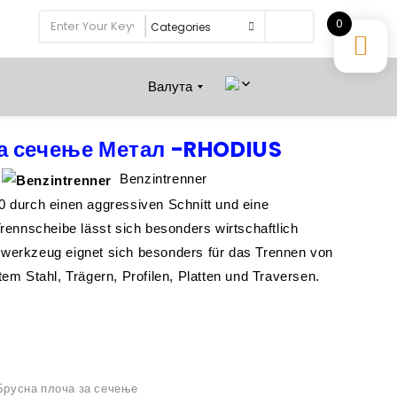
0
Search
Валута
за сечење Метал -RHODIUS
l
Benzintrenner
 durch einen aggressiven Schnitt und eine
rennscheibe lässt sich besonders wirtschaftlich
werkzeug eignet sich besonders für das Trennen von
em Stahl, Trägern, Profilen, Platten und Traversen.
Брусна плоча за сечење