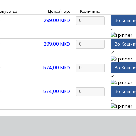
акување
Цена/пар.
Количина
0
299,00
MKD
Во Кошни
✓
0
299,00
MKD
Во Кошни
✓
0
574,00
MKD
Во Кошни
✓
0
574,00
MKD
Во Кошни
✓