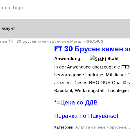
 акаунт
чење
/ FT 30 Брусен камен за сечење Метал -RHODIUS
FT 30 Брусен камен 
Anwendung:
Stah
In der Anwendung überzeugt die FT30
hervorragende Laufruhe. Mit dieser T
arbeiten. Dieses RHODIUS Qualitäts
Baustahl, Werkzeugstahl, hochlegiert
*=Цена со ДДВ
Порачка по Пакување!
Категории:
Алат за сечење и брусење
,