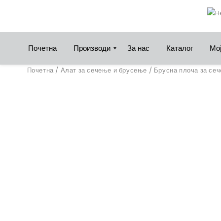
Почетна
Производи
За нас
Каталог
Мој
Почетна
/
Алат за сечење и брусење
/
Брусна плоча за се