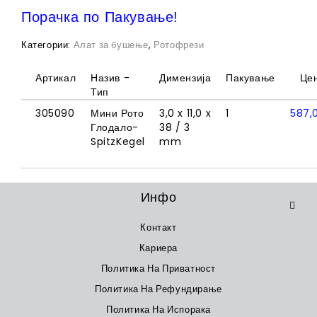
Порачка по Пакување!
Категории:
Алат за бушење
,
Ротофрези
Артикал
Назив -
Димензија
Пакување
Це
Тип
305090
Мини Рото
3,0 x 11,0 x
1
587,
Глодало-
38 / 3
SpitzKegel
mm
Инфо
Контакт
Кариера
Политика На Приватност
Политика На Рефундирање
Политика На Испорака