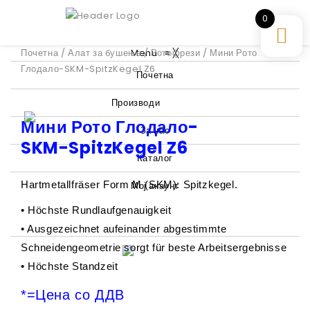
0
Почетна
/
Алат за бушење
Menu
/
Ротофрези
≡
╳
/ Мини Рото
Глодало-SKM-SpitzKegel Z6
Почетна
Производи
Мини Рото Глодало-
За нас
SKM-SpitzKegel Z6
Каталог
Hartmetallfräser Form M (SKM): Spitzkegel.
Мој акаунт
• Höchste Rundlaufgenauigkeit
• Ausgezeichnet aufeinander abgestimmte
Schneidengeometrie sorgt für beste Arbeitsergebnisse
• Höchste Standzeit
*=Цена со ДДВ