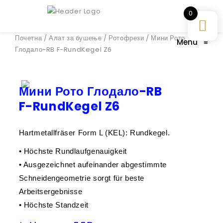
0
Почетна
/
Алат за бушење
/
Ротофрези
/ Мини Рото
Menu
≡
Глодало-RB F-RundKegel Z6
Мини Рото Глодало-RB
F-RundKegel Z6
Hartmetallfräser Form L (KEL): Rundkegel.
• Höchste Rundlaufgenauigkeit
• Ausgezeichnet aufeinander abgestimmte
Schneidengeometrie sorgt für beste
Arbeitsergebnisse
• Höchste Standzeit