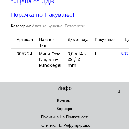
*=Цена со ДДВ
Порачка по Пакување!
Категории:
Алат за бушење
,
Ротофрези
Артикал
Назив -
Димензија
Пакување
Ц
Тип
305724
Мини Рото
3,0 x 14 x
1
587
Глодало-
38 / 3
RundKegel
mm
Инфо
Контакт
Кариера
Политика На Приватност
Политика На Рефундирање