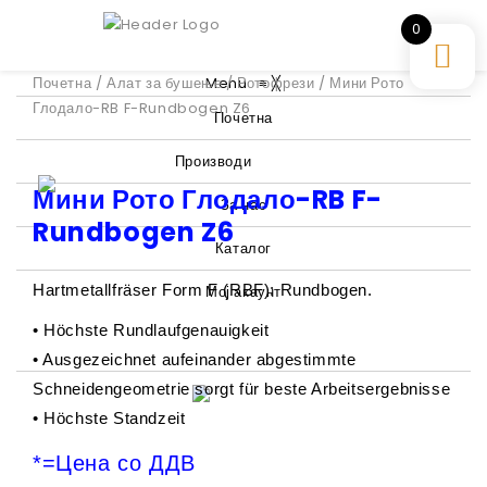
0
Почетна
/
Алат за бушење
Menu
/
Ротофрези
≡
╳
/ Мини Рото
Глодало-RB F-Rundbogen Z6
Почетна
Производи
Мини Рото Глодало-RB F-
За нас
Rundbogen Z6
Каталог
Hartmetallfräser Form F (RBF): Rundbogen.
Мој акаунт
• Höchste Rundlaufgenauigkeit
• Ausgezeichnet aufeinander abgestimmte
Schneidengeometrie sorgt für beste Arbeitsergebnisse
• Höchste Standzeit
*=Цена со ДДВ