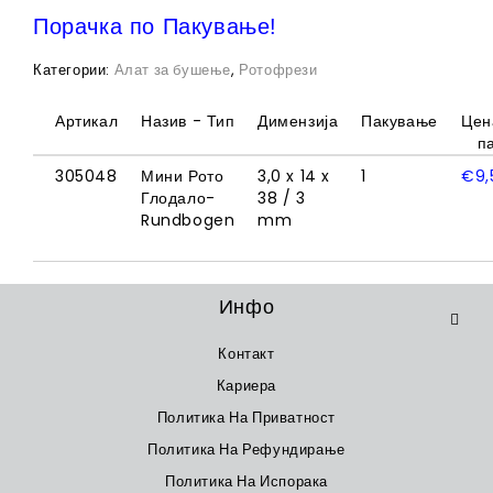
Порачка по Пакување!
Категории:
Алат за бушење
,
Ротофрези
Артикал
Назив - Тип
Димензија
Пакување
Цен
п
305048
Мини Рото
3,0 x 14 x
1
€
9,
Глодало-
38 / 3
Rundbogen
mm
Инфо
Контакт
Кариера
Политика На Приватност
Политика На Рефундирање
Политика На Испорака