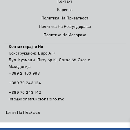
Контакт
Кариера
Политика На Приватност
Политика На Рефундирање
Политика На Испорака
Контактирајте Нѐ
Конструкционс Биро А.Ф.
Бул. Кузман J. Питу бр.19, Локал 55 Скопје
Македонија
+389 2 400 993
+389 70 243 124
+389 70 243 142
info@konstrukcionsbiro.mk
Начин На Плаќање