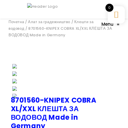
0
Почетна
/
Алат за градежништво
/
Клешти за
Menu
≡
водовод
/ 8701560-KNIPEX COBRA XL/XXL КЛЕШТА ЗА
ВОДОВОД Made in Germany
8701560-KNIPEX COBRA
XL/XXL КЛЕШТА ЗА
ВОДОВОД Made in
Germany