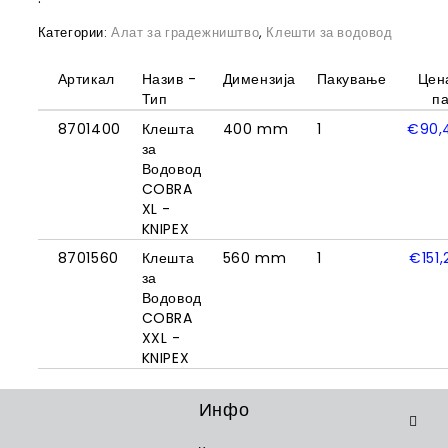
Категории:
Алат за градежништво
,
Клешти за водовод
Артикал
Назив -
Димензија
Пакување
Цен
Тип
па
8701400
Клешта
400 mm
1
€
90,
за
Водовод
COBRA
XL -
KNIPEX
8701560
Клешта
560 mm
1
€
151
за
Водовод
COBRA
XXL -
KNIPEX
Инфо