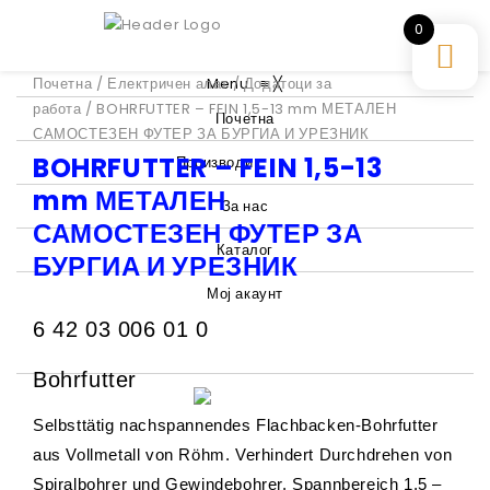
0
Почетна
/
Електричен алат
Menu
/
Додатоци за
≡
╳
работа
/ BOHRFUTTER – FEIN 1,5-13 mm МЕТАЛЕН
Почетна
САМОСТЕЗЕН ФУТЕР ЗА БУРГИА И УРЕЗНИК
BOHRFUTTER – FEIN 1,5-13
Производи
mm МЕТАЛЕН
За нас
САМОСТЕЗЕН ФУТЕР ЗА
Каталог
БУРГИА И УРЕЗНИК
Мој акаунт
6 42 03 006 01 0
Bohrfutter
Selbsttätig nachspannendes Flachbacken-Bohrfutter
aus Vollmetall von Röhm. Verhindert Durchdrehen von
Spiralbohrer und Gewindebohrer. Spannbereich 1,5 –