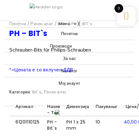
0
Почетна
/
Рачен алат
/
Bit`s
Menu
/ PH – BIT`s
≡
╳
PH – BIT`s
Почетна
Производи
Schrauber-Bits für Philips-Schrauben
За нас
*=Цената е со вклучен ДДВ
Каталог
Мој акаунт
Категории:
Bit`s
,
Рачен алат
Артикал
Назив
Димензија
Пакување
Цена/
- Тип
61201110125
PH -
PH 1 x 25
10
40,00
Bit´s
mm