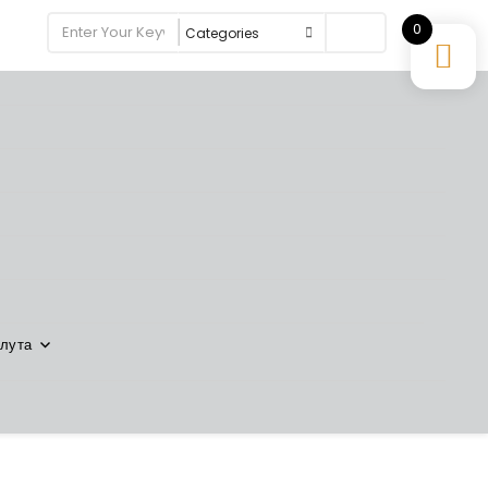
0
Search
лута