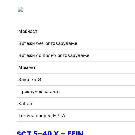
Моќност
Вртежи без оптоварување
Вртежи со полно оптоварување
Момент
Завртка Ø
Приклучок за алат
Кабел
Тежина според EPTA
SCT 5-40 X – FEIN