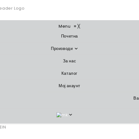
Menu
≡
╳
Почетна
Производи
За нас
Каталог
Мој акаунт
Ва
EIN