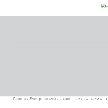
Почетна
/
Електричен алат
/
Штрафилици
/ SCT 5-40 X – F