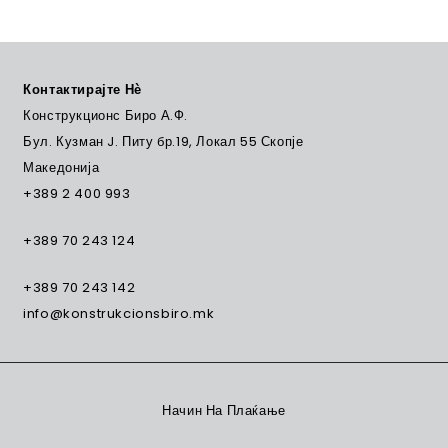
Контактирајте Нѐ
Конструкционс Биро А.Ф.
Бул. Кузман J. Питу бр.19, Локал 55 Скопје
Македонија
+389 2 400 993
+389 70 243 124
+389 70 243 142
info@konstrukcionsbiro.mk
Начин На Плаќање