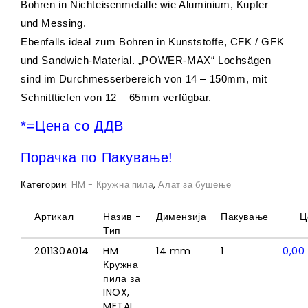
Bohren in Nichteisenmetalle wie Aluminium, Kupfer
und Messing.
Ebenfalls ideal zum Bohren in Kunststoffe, CFK / GFK
und Sandwich-Material. „POWER-MAX“ Lochsägen
sind im Durchmesserbereich von 14 – 150mm, mit
Schnitttiefen von 12 – 65mm verfügbar.
*=Цена со ДДВ
Порачка по Пакување!
Категории:
HM - Кружна пила
,
Алат за бушење
Артикал
Назив -
Димензија
Пакување
Ц
Тип
201130A014
HM
14 mm
1
0,0
Кружна
пила за
INOX,
METAL...