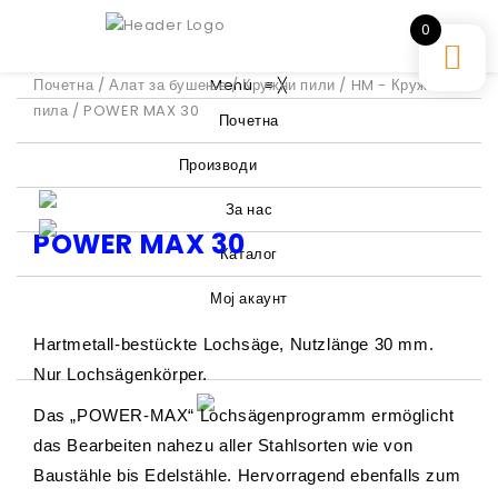
0
Почетна
/
Алат за бушење
Menu
/
Кружни пили
≡
╳
/
HM - Кружна
пила
/ POWER MAX 30
Почетна
Производи
За нас
POWER MAX 30
Каталог
Мој акаунт
Hartmetall-bestückte Lochsäge, Nutzlänge 30 mm.
Nur Lochsägenkörper.
Das „POWER-MAX“ Lochsägenprogramm ermöglicht
das Bearbeiten nahezu aller Stahlsorten wie von
Baustähle bis Edelstähle. Hervorragend ebenfalls zum