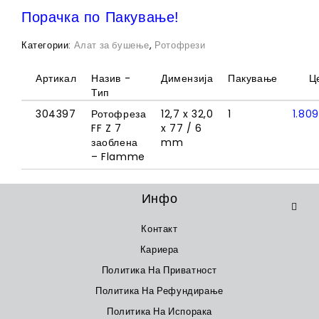
Порачка по Пакување!
Категории:
Алат за бушење
,
Ротофрези
Артикал
Назив -
Димензија
Пакување
Ц
Тип
304397
Ротофреза
12,7 x 32,0
1
1.80
FF Z 7
x 77 / 6
заоблена
mm
– Flamme
Инфо
Контакт
Кариера
Политика На Приватност
Политика На Рефундирање
Политика На Испорака