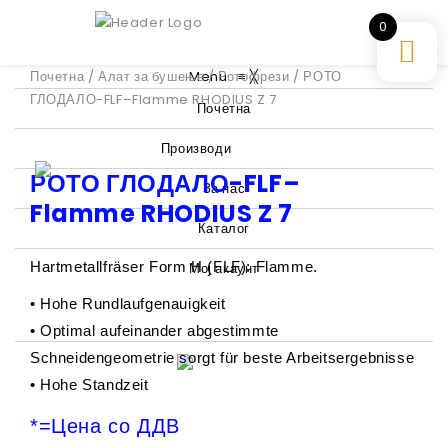
0
Почетна
/
Алат за бушење
Menu
/
Ротофрези
≡
╳
/ РОТО
ГЛОДАЛО-FLF–Flamme RHODIUS Z 7
Почетна
Производи
РОТО ГЛОДАЛО-FLF–
За нас
Flamme RHODIUS Z 7
Каталог
Hartmetallfräser Form H (FLF): Flamme.
Мој акаунт
• Hohe Rundlaufgenauigkeit
• Optimal aufeinander abgestimmte
Schneidengeometrie sorgt für beste Arbeitsergebnisse
• Hohe Standzeit
*=Цена со ДДВ