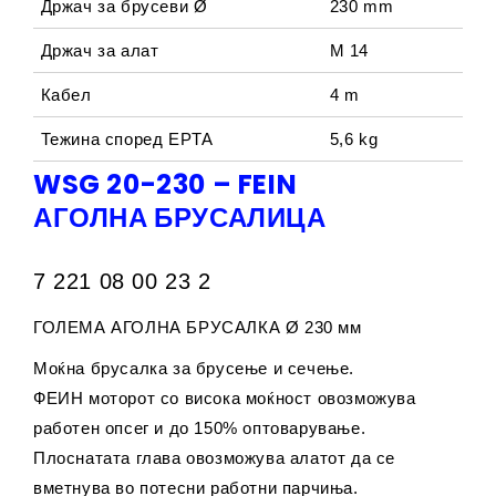
Држач за брусеви Ø
230 mm
Држач за алат
M 14
Кабел
4 m
Тежина според EPTA
5,6 kg
WSG 20-230 – FEIN
АГОЛНА БРУСАЛИЦА
7 221 08 00 23 2
ГОЛЕМА АГОЛНА БРУСАЛКА Ø 230 мм
Моќна брусалка за брусење и сечење.
ФЕИН моторот со висока моќност овозможува
работен опсег и до 150% оптоварување.
Плоснатата глава овозможува алатот да се
вметнува во потесни работни парчиња.