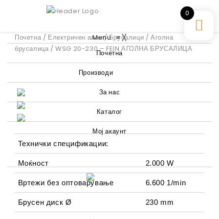
0
Почетна
/
Електричен алат
Menu
/
Брусалици
≡
╳
/
Аголна
брусалица
/ WSG 20-230 – FEIN АГОЛНА БРУСАЛИЦА
Почетна
Производи
За нас
Каталог
Мој акаунт
Технички спецификации:
Моќност
2.000 W
Вртежи без оптоварување
6.600 1/min
Брусен диск Ø
230 mm