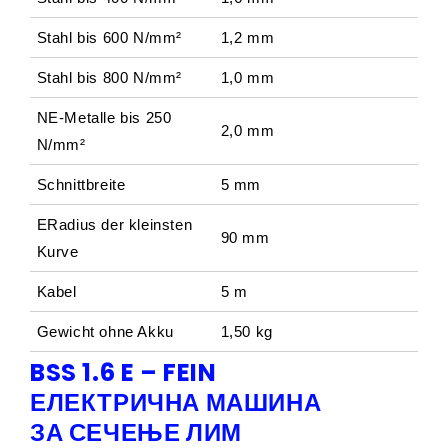
Stahl bis 600 N/mm²
1,2 mm
Stahl bis 800 N/mm²
1,0 mm
NE-Metalle bis 250
2,0 mm
N/mm²
Schnittbreite
5 mm
ERadius der kleinsten
90 mm
Kurve
Kabel
5 m
Gewicht ohne Akku
1,50 kg
BSS 1.6 E – FEIN
ЕЛЕКТРИЧНА МАШИНА
ЗА СЕЧЕЊЕ ЛИМ