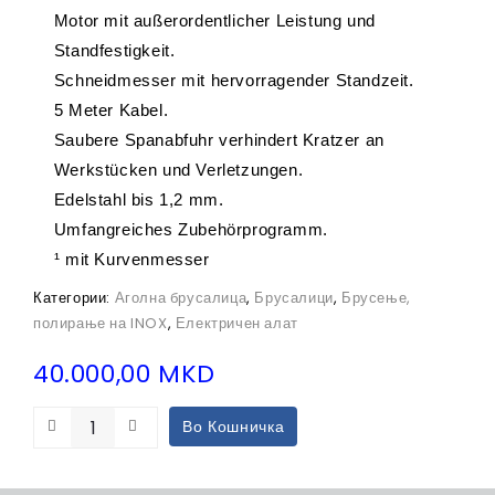
Motor mit außerordentlicher Leistung und
Standfestigkeit.
Schneidmesser mit hervorragender Standzeit.
5 Meter Kabel.
Saubere Spanabfuhr verhindert Kratzer an
Werkstücken und Verletzungen.
Edelstahl bis 1,2 mm.
Umfangreiches Zubehörprogramm.
¹ mit Kurvenmesser
Категории:
Аголна брусалица
,
Брусалици
,
Брусење,
полирање на INOX
,
Електричен алат
40.000,00
MKD
Во Кошничка