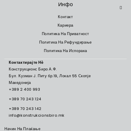
Инфо
Контакт
Кариера
Политика На Приватност
Политика На Рефундирање
Политика На Испорака
Контактирајте Нѐ
Конструкционс Биро А.Ф.
Бул. Кузман J. Питу бр.19, Локал 55 Скопје
Македонија
+389 2 400 993
+389 70 243 124
+389 70 243 142
info@konstrukcionsbiro.mk
Начин На Плаќање