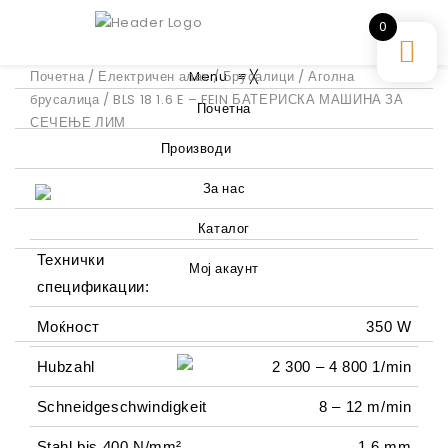
0
Почетна
/
Електричен алат
Menu
/
Брусалици
≡
╳
/
Аголна
брусалица
/ BLS 18 1.6 E – FEIN БАТЕРИСКА МАШИНА ЗА
Почетна
СЕЧЕЊЕ ЛИМ
Производи
За нас
Каталог
Технички
Мој акаунт
спецификации:
Моќност
350 W
Hubzahl
2 300 – 4 800 1/min
Schneidgeschwindigkeit
8 – 12 m/min
Stahl bis 400 N/mm²
1,6 mm