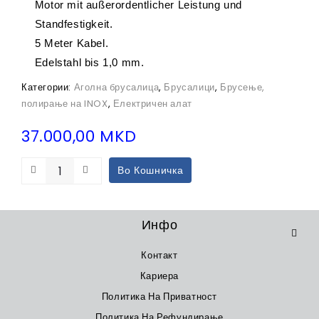
Motor mit außerordentlicher Leistung und
Standfestigkeit.
5 Meter Kabel.
Edelstahl bis 1,0 mm.
Категории:
Аголна брусалица
,
Брусалици
,
Брусење,
полирање на INOX
,
Електричен алат
37.000,00
MKD
Во Кошничка
Инфо
Контакт
Кариера
Политика На Приватност
Политика На Рефундирање