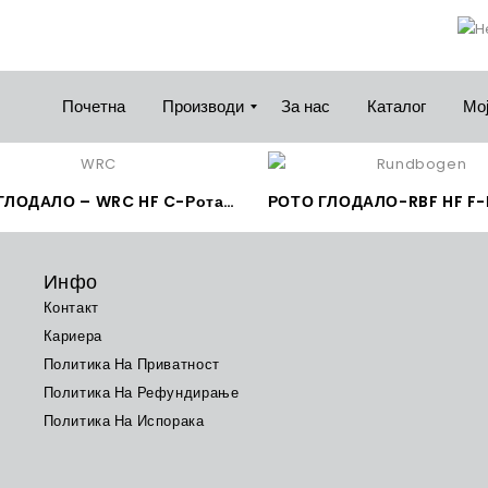
Почетна
Производи
За нас
Каталог
Мој
РОТО ГЛОДАЛО – WRC HF C-Ротациона Фреза заоблена – Walzenrund – RHODIUS Z 7
Инфо
Контакт
Кариера
Политика На Приватност
Политика На Рефундирање
Политика На Испорака