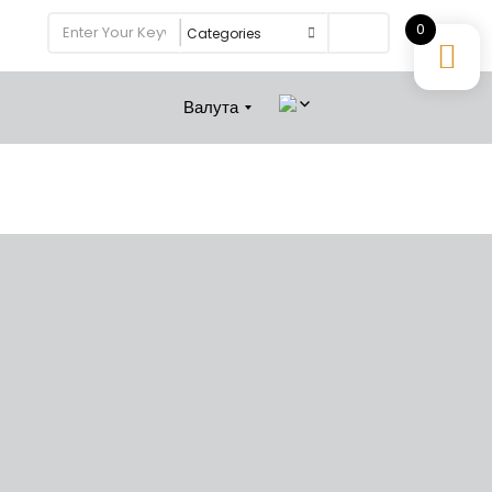
0
Search
Валута