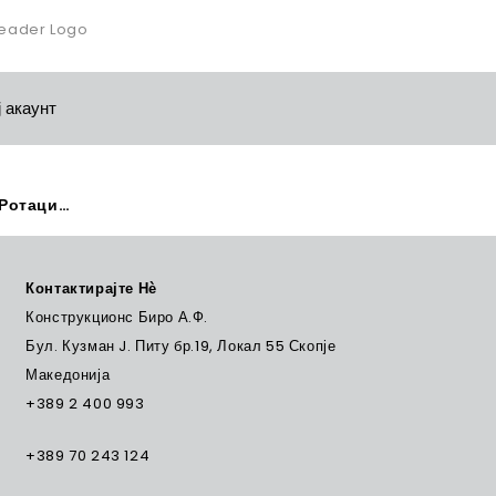
 акаунт
РОТО ГЛОДАЛО-RBF HF F-Ротациона фреза Заоблен – Rundbogen RHODIUS Z 7
Контактирајте Нѐ
Конструкционс Биро А.Ф.
Бул. Кузман J. Питу бр.19, Локал 55 Скопје
Македонија
+389 2 400 993
+389 70 243 124