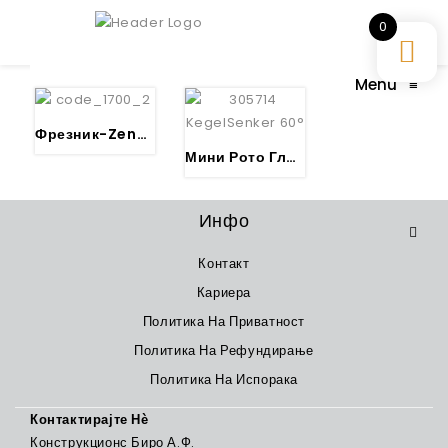
0
Menu
≡
Фрезник-Zenker DIN 335 FORM C 90° HSS
Мини Рото Глодало-KSJ-KegelSenker Z6
Инфо
Контакт
Кариера
Политика На Приватност
Политика На Рефундирање
Политика На Испорака
Контактирајте Нѐ
Конструкционс Биро А.Ф.