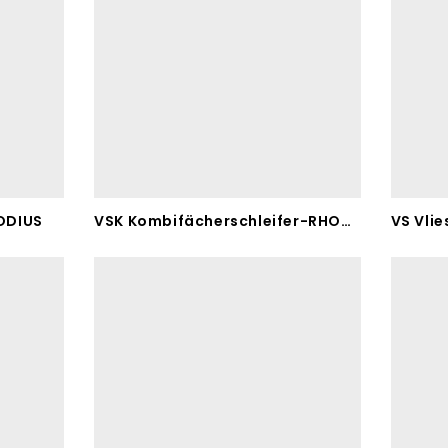
ODIUS
VSK Kombifächerschleifer-RHODIUS