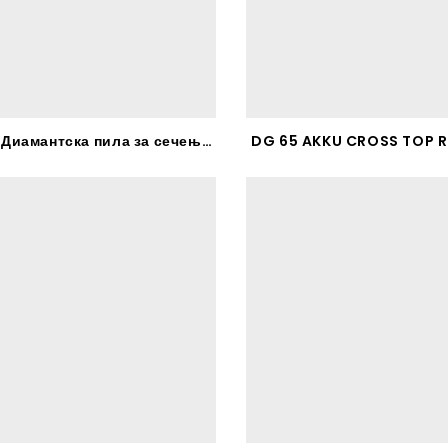
LD 70-Диамантска пила за сечење асвалт – RHODIUS
DG 65 AKKU CROSS TOP 