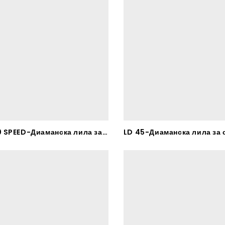
LD 200 SPEED-Диаманска лила за сечење Бетон и Бетонски производи – RHODIUS