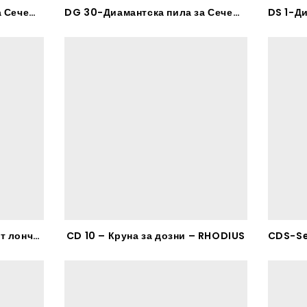
DG 25-Диамантска пила за Сечење Мермер – RHODIUS
DG 30-Диамантска пила за Сечење Плички – RHODIUS
DS 41-Диамантски-Лончаст лончст брус за Бетон – RHODIUS
CD 10 – Круна за дозни – RHODIUS