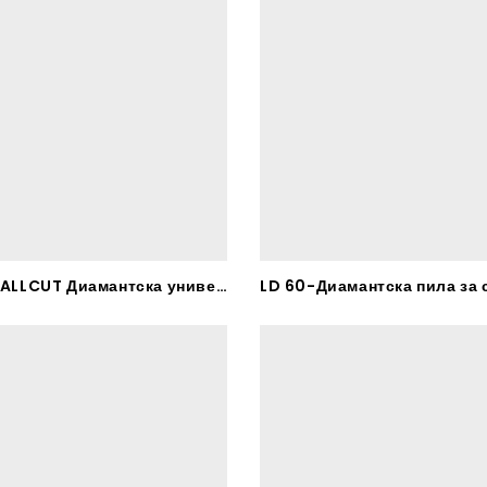
DG 210 ALLCUT Диамантска универзална пила – RHODIUS