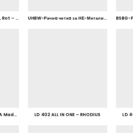
UHBW-Рачнa четкa Metall, Rot – RHODIUS
UHBW-Рачнa четкa за НЕ-Метали, Gelb – RHODIUS
DIAMANT-WERKZEUGE-PILA Made in Germany
LD 402 ALL IN ONE – RHODIUS
LD 4