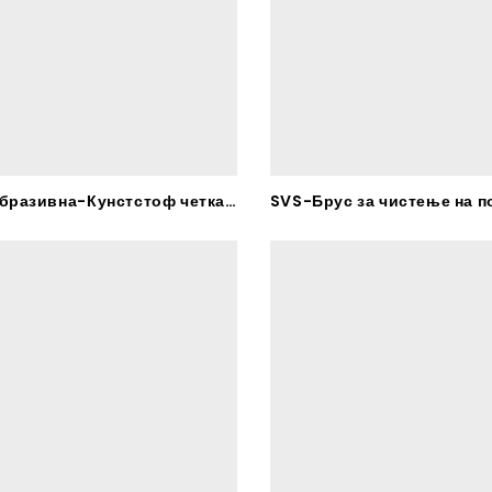
HRB-Абразивна-Кунстстоф четка – RHODIUS