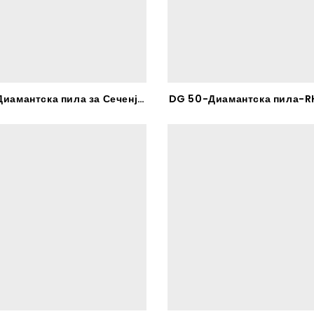
DG 15-Диамантска пила за Сеченје Гранитни плочки – RHODIUS
DG 50-Диамантска пила-