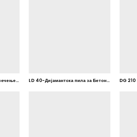
LD 45-Диаманска лила за сечење Бетон армиран Бетонски – RHODIUS
LD 40-Дијамантска пила за Бетон – RHODIUS