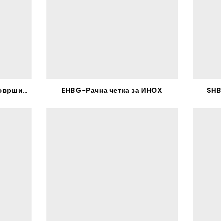
SVS-Брус за чистење на површини – RHODIUS
EHBG-Рачна четка за ИНОX
SHB