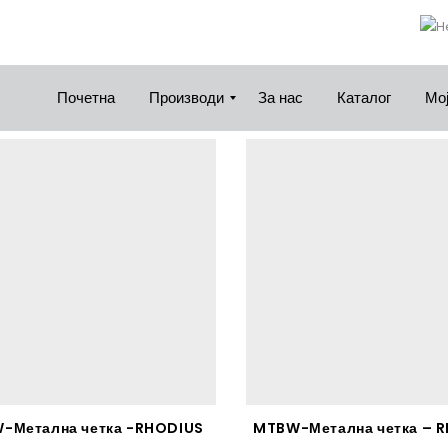
Почетна
Производи
За нас
Каталог
Мој
-Метална четка -RHODIUS
MTBW-Метална четка – 