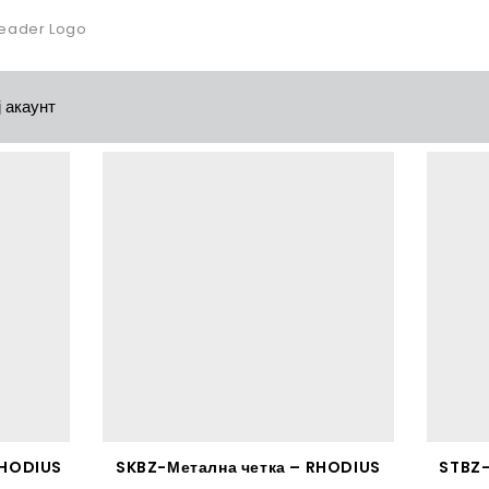
 акаунт
RHODIUS
SKBZ-Метална четка – RHODIUS
STBZ-