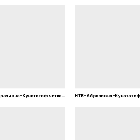
HPB-Абразивна-Кунстстоф четка – RHODIUS