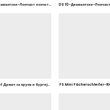
DS 1-Диамантски-Лончаст лончст брус за Бетон – RHODIUS
CDS-Set Држач за круна и бургија за центрирање – RHODIUS
FS Mini Fächerschleifer-