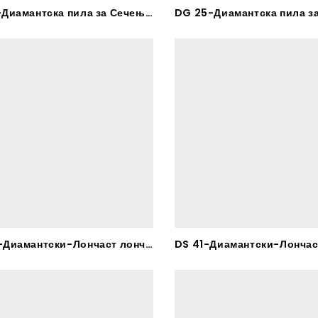
DG 10-Диамантска пила за Сечење Плoчки-RHODIUS
DS 40-Диамантски-Лончаст лончст брус за Бетон – RHODIUS