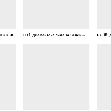
RHODIUS
LD 1-Диамантска пила за Сеченње Плочки – RHODIUS