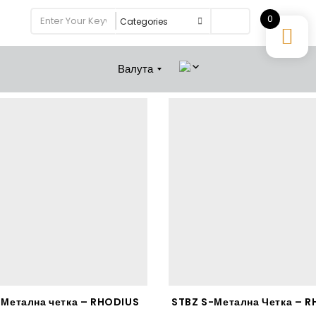
0
Search
Валута
Метална четка – RHODIUS
STBZ S-Метална Четка – 