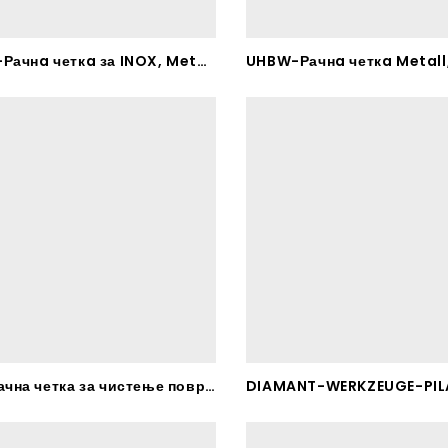
UHBW-Рачнa четкa за INOX, Metall, Grün – RHODIUS
ZKB-Рачна четка за чистење површини и свеќици