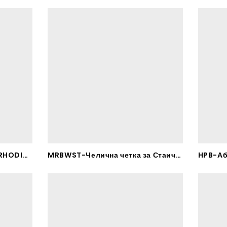
SRBWST-Челична четка – RHODIUS
MRBWST-Челична четка за Стаична машина – RHODIUS