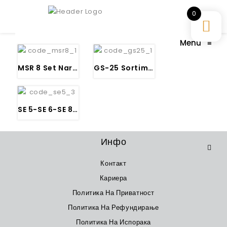
0
Menu
≡
MSR 8 Set Nareznizi M 3 do M 12
GS-25 Sortiment Nareznizi, Ureznizi i Drzaci
SE 5-SE 6-SE 8 Set ОДВРТУВАЧИ
Инфо
Контакт
Кариера
Политика На Приватност
Политика На Рефундирање
Политика На Испорака