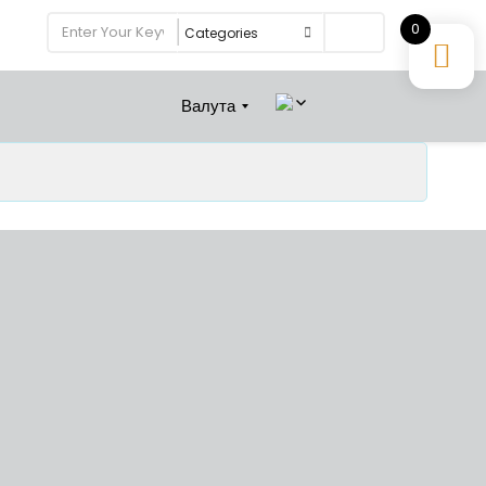
0
Search
Валута