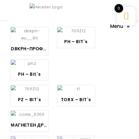
0
Menu
≡
PH – BIT`s
DBKPH-ПРОФИ СКАЛПЕР – BESSEY
PH – Bit`s
PZ – BIT`s
TORX – BIT`s
МАГНЕТЕН ДРЖАЧ СО ПРСТЕН ЗА БИТОВИ 1/4″