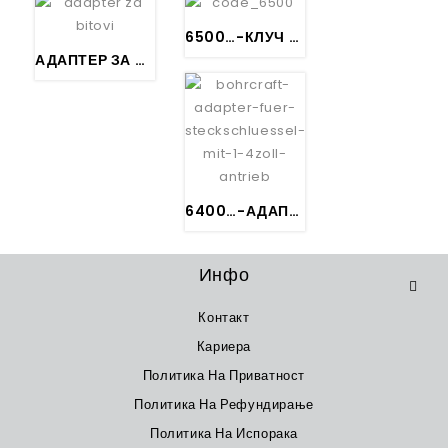
6500…-КЛУЧ ЗА САМОРЕЗНИ ЗАВРТКИ СО МАГНЕТ – Antrieb 1/4″ na SW…
АДАПТЕР ЗА БИТОВИ – Antrieb 1/2″ na 1/4″
6400…-АДАПТЕР ЗА КЛУЧ GEDORE Antrieb 1/4″ na 1/4″, 3/8″, 1/2″
Инфо
Контакт
Кариера
Политика На Приватност
Политика На Рефундирање
Политика На Испорака