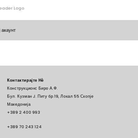
 акаунт
Контактирајте Нѐ
Конструкционс Биро А.Ф.
Бул. Кузман J. Питу бр.19, Локал 55 Скопје
Македонија
+389 2 400 993
+389 70 243 124