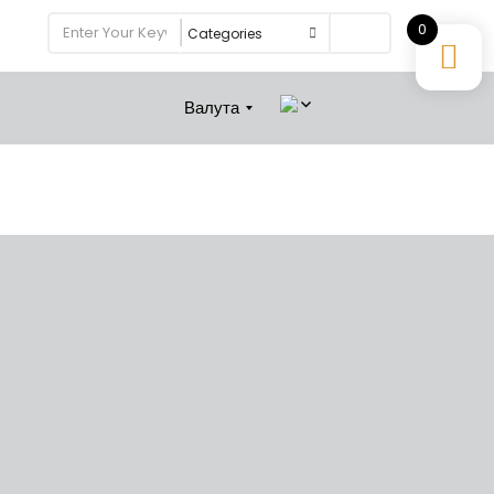
0
Search
Валута