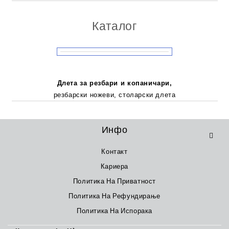
Каталог
Длета за резбари и копаничари,
резбарски ножеви, столарски длета
Инфо
Контакт
Кариера
Политика На Приватност
Политика На Рефундирање
Политика На Испорака