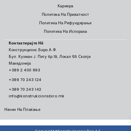
Кариера
Политика На Приватност
Политика На Рефундирање
Политика На Испорака
Контактирајте Нѐ
Конструкционс Биро А.Ф.
Бул. Кузман J. Питу бр.19, Локал 55 Скопје
Македонија
+389 2 400 993
+389 70 243 124
+389 70 243 142
info@konstrukcionsbiro.mk
Начин На Плаќање