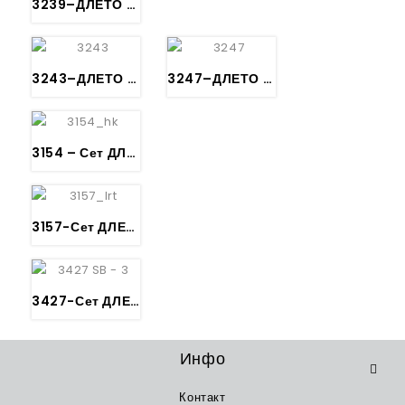
3239–ДЛЕТО ЗА РЕЗБА – Kerbschnitzbeitel gerade Stich 39 – KIRSCHEN
3243–ДЛЕТО ЗА РЕЗБА – Kerbschnitzbeitel gekröpft Stich 39 – KIRSCHEN
3247–ДЛЕТО ЗА РЕЗБА – Kerbschnitzbeitel gerade Stich 11 – KIRSCHEN
3154 – Сет ДЛЕТО ЗА РЕЗБА – Bildhauerbeitelsatz mit Weißbuchenheft im Holzkasten, 12-tlg. – KIRSCHEN
3157-Сет ДЛЕТО ЗА РЕЗБА – Bildhauerbeitelsatz mit Weißbuchenheft in Lederrolltasche, 12-tl – KIRSCHEN
3427-Сет ДЛЕТО ЗА РЕЗБА – Kerbschnitzsatz in SB-Karton, 7-tlg.
Инфо
Контакт