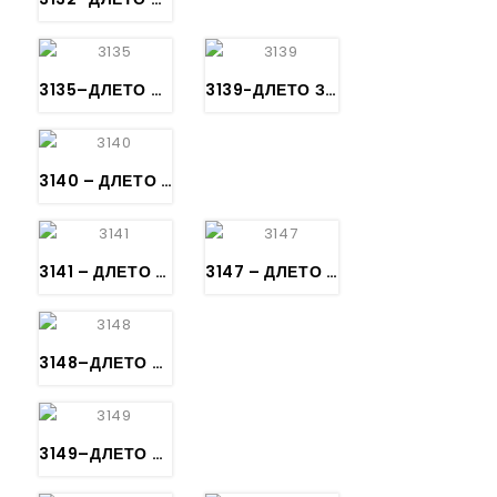
3135–ДЛЕТО ЗА РЕЗБА спротивно криво – Bildhauerbeitel, gekröpftes Hohleisen (Bohrer), Stich 5 – KIRSCHEN
3139-ДЛЕТО ЗА РЕЗБА – Bildhauerbeitel, gerader Gaißfuß, Stich 39
3140 – ДЛЕТО ЗА РЕЗБА – Bildhauerbeitel, gebogener Gaißfuß, Stich 39 – KIRSCHEN
3141 – ДЛЕТО ЗА РЕЗБА – Bildhauerbeitel, gerader Gaißfuß, Stich 41 – KIRSCHEN
3147 – ДЛЕТО ЗА РЕЗБА – Bildhauerbeitel mit Weißbuchenheft, KIRSCHEN
3148–ДЛЕТО ЗА РЕЗБА – Bildhauerbeitel, gerader Gaißfuß, ca. 90°
3149–ДЛЕТО ЗА РЕЗБА – Bildhauerbeitel, gerader Gaißfuß, ca. 45°