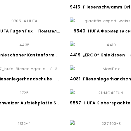
9705-HUFA Fugen Fux – Помагало за силикон
9540-HUFA Формер за си
4435-Knieschoner Kastenform – Заштита за колена – DIN EN 14404
9487 Fliesenlegerhandschuhe – Ракавници за плочкари
1725-Schweizer Aufziehplatte Stahl – Назабна глетарица