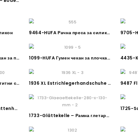
9452-HUFA Метално сито – Bodensieb aus Metall
ликон
9464-HUFA Рачна преса за силикон
9522-9523 HUFA Гумен чекан за плочкари и други
1099-HUFA Гумен чекан за плочкари и други
4202-Gehörschutz – Заштитни слушалки
1936 XL Estrichlegerhandschuhe – Ракавници за плочкари
1521-Носач за плочки – Plattenheber
1733-Glättekelle – Рамна глетарица