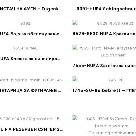
9356-ЧИСТАЧ НА ФУГИ – Fugenkratzer
9391-HUFA Schlagschnur
9392-HUFA Боја за обележување / Farbpuder rot
7554-HUFA Клешта за нивелирање
1753-ГЛЕТАРИЦА ЗА ФУГИРАЊЕ НА НЕ ПРИСТАПНИ ПОВРШИНИ
1745-20-Reibebrett – ГЛ
9401-H U F A РЕЗЕРВЕН СУНГЕР ЗА ГЛЕТАРИЦА