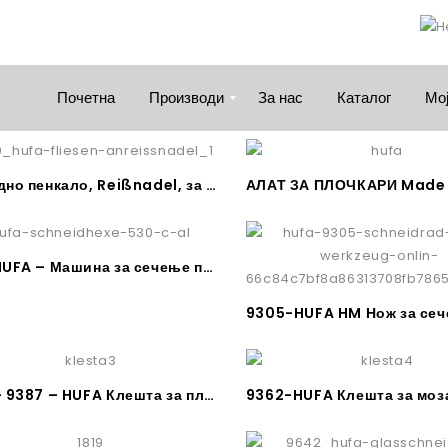
Почетна
Производи
За нас
Каталог
Мој
Карбидно пенкало, Reißnadel, за обележување на метал, плочки и друго
5532 HUFA – Машина за сечење плочки
9385 – 9387 – HUFA Клешта за плочки