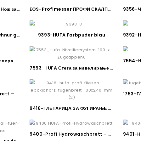
1820-Glasschneider HM – Нож за сечење стакло-плочки
EOS-Profimesser ПРОФИ СКАЛПЕР СО ЗАШТИТА – HUFA
9366-HUFA Fliesenlegerschnur grun / weisß
9393-HUFA Farbpuder blau
7550-HUFA Систем за нивелирање плочки
7553-HUFA Стега за нивелирање на плочки
9410-HUFA Profi-Ausfugbrett – Глетарица за фугирање
9416-ГЛЕТАРИЦА ЗА ФУГИРАЊЕ -EPOXID
9400-Profi Hydrowaschbrett – Глетарица за миенје плочки