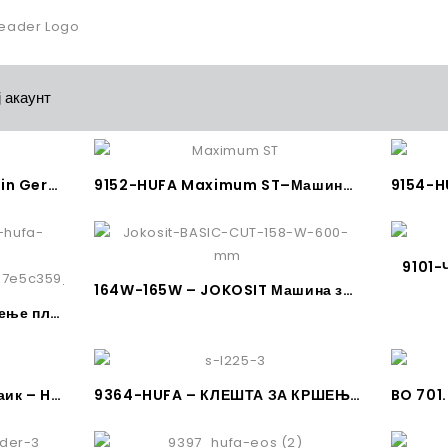
 акаунт
АЛАТ ЗА ПЛОЧКАРИ Made in Germany
9152-HUFA Maximum ST–Машина за сечење плочки
9101-
164W-165W – JOKOSIT Машина за сечење Плочки
9305-HUFA HM Нож за сечење плочки
9362-HUFA Клешта за мозаик – Hufa Mosaikzange
9364-HUFA – КЛЕШТА ЗА КРШЕЊЕ МОЗАИК СТАКЛО – МОЗАИК Made in Germany