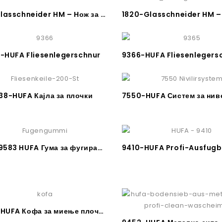
1819-Glasschneider HM – Нож за сечење стакло-плочки
-HUFA Fliesenlegerschnur
38-HUFA Кајла за плочки
9582-9583 HUFA Гума за фугирање
9450–HUFA Кофа за миење плочки