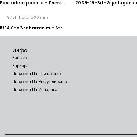
2044-Fassadenspachte – Глетарица за фасади
9731-HUFA Stoßscharren mit Streben – Шпакло за читење цемент и малтер
Инфо
Контакт
Кариера
Политика На Приватност
Политика На Рефундирање
Политика На Испорака