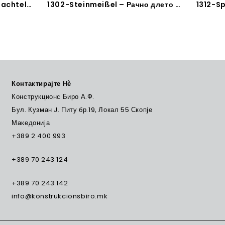
2035-15-Bit-Gipsfugenspachtel – Bit-Глетарица PH2
1302-Steinmeißel – Рачно длето за камен и бетон
Контактирајте Нѐ
Конструкционс Биро А.Ф.
Бул. Кузман J. Питу бр.19, Локал 55 Скопје
Македонија
+389 2 400 993
+389 70 243 124
+389 70 243 142
info@konstrukcionsbiro.mk