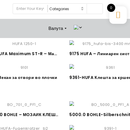
0
Search
Валута
9154-HUFA Maximum ST-R – Машина за сечење плочки
Чекан за отвори во плочки
BO 701.0 BOHLE – МОЗАИК КЛЕШТА Made in Germany