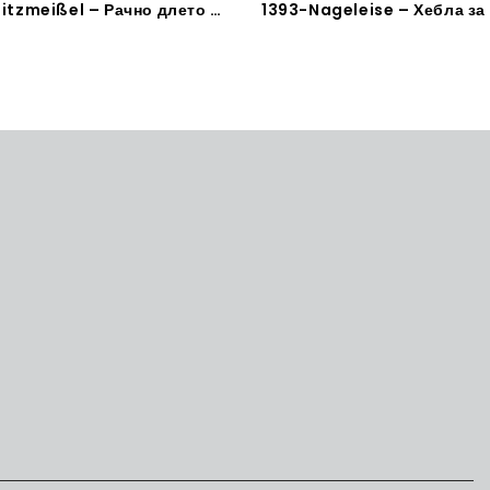
1312-Spitzmeißel – Рачно длето за камен и бетон