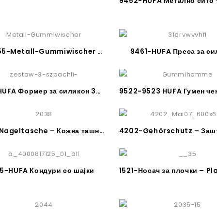
1509-55-Metall-Gummiwischer – МеталенГумен брисач
9461-HUFA Преса за си
9541-HUFA Формер за силикон 3-сет
2038-Nageltasche – Кожна ташна за алат
5-HUFA Кондури со шајки