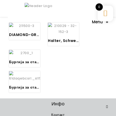
0
Menu
≡
DIAMOND-GRIT, Diamant-bestreute Lochsäge , Schnitttiefe 38 mm
Halter, Schwere Ausführung, Ø 32 – 152 mm, Sechskantschaft 11,0 mm
Бургија за стакло, Карбидна
Бургија за стакло Т4, Карбидна
Инфо
Контакт