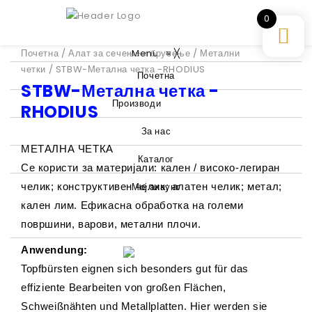
0
Почетна
/
Алат за сечење и брусење
Menu
≡
╳
/
Метални
четки
/ STBW-Метална четка -RHODIUS
Почетна
STBW-Метална четка -
Производи
RHODIUS
За нас
МЕТАЛНА ЧЕТКА
Каталог
Се користи за материјали: кален / високо-легиран
Мој акаунт
челик; конструктивен челик; алатен челик; метал;
кален лим. Ефикасна обработка на големи
површини, варови, метални плочи.
Anwendung:
Topfbürsten eignen sich besonders gut für das
effiziente Bearbeiten von großen Flächen,
Schweißnähten und Metallplatten. Hier werden sie