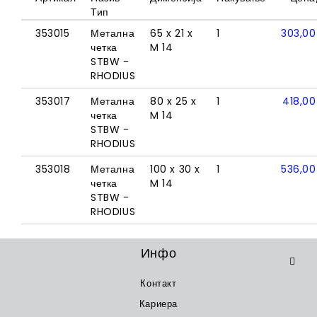
Тип
353015
Метална
65 x 21 x
1
303,0
четка
M 14
STBW -
RHODIUS
353017
Метална
80 x 25 x
1
418,0
четка
M 14
STBW -
RHODIUS
353018
Метална
100 x 30 x
1
536,0
четка
M 14
STBW -
RHODIUS
Инфо
Контакт
Кариера