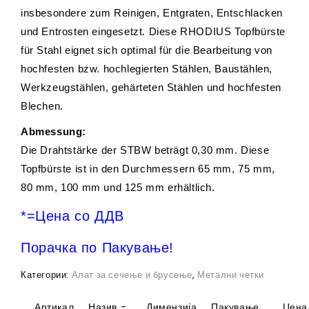
insbesondere zum Reinigen, Entgraten, Entschlacken
und Entrosten eingesetzt. Diese RHODIUS Topfbürste
für Stahl eignet sich optimal für die Bearbeitung von
hochfesten bzw. hochlegierten Stählen, Baustählen,
Werkzeugstählen, gehärteten Stählen und hochfesten
Blechen.
Abmessung:
Die Drahtstärke der STBW beträgt 0,30 mm. Diese
Topfbürste ist in den Durchmessern 65 mm, 75 mm,
80 mm, 100 mm und 125 mm erhältlich.
*=Цена со ДДВ
Порачка по Пакување!
Категории:
Алат за сечење и брусење
,
Метални четки
Артикал
Назив -
Димензија
Пакување
Цена