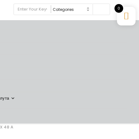
0
Search
лута
X 48 A