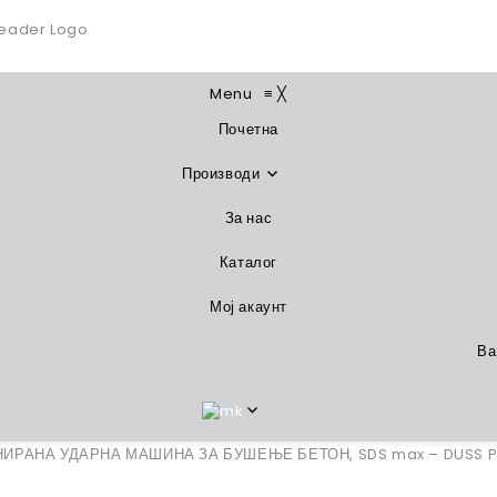
Menu
≡
╳
Почетна
Производи
За нас
Каталог
Мој акаунт
Ва
ИРАНА УДАРНА МАШИНА ЗА БУШЕЊЕ БЕТОН, SDS max – DUSS P