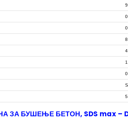
9
0
0
8
4
1
0
S
5
 ЗА БУШЕЊЕ БЕТОН, SDS max – D