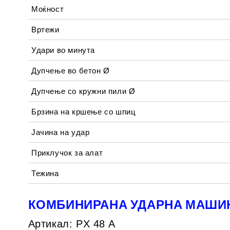
Моќност
Вртежи
Удари во минута
Дупчење во бетон Ø
Дупчење со кружни пили Ø
Брзина на кршење со шпиц
Јачина на удар
Приклучок за алат
Тежина
КОМБИНИРАНА УДАРНА МАШИНА
Артикал: PX 48 A