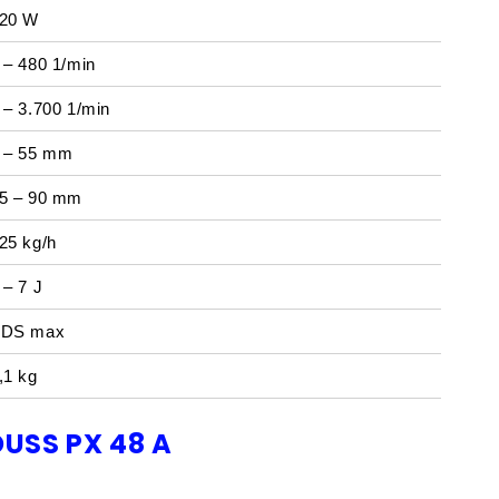
20 W
 – 480 1/min
 – 3.700 1/min
 – 55 mm
5 – 90 mm
25 kg/h
 – 7 J
DS max
,1 kg
USS PX 48 A