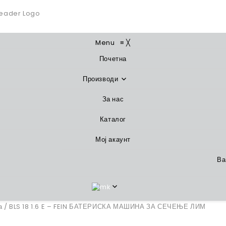
Menu
≡
╳
Почетна
Производи
За нас
Каталог
Мој акаунт
Ва
а
/ BLS 18 1.6 E – FEIN БАТЕРИСКА МАШИНА ЗА СЕЧЕЊЕ ЛИМ