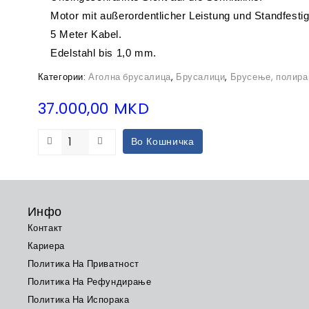
Motor mit außerordentlicher Leistung und Standfestig
5 Meter Kabel.
Edelstahl bis 1,0 mm.
Категории:
Аголна брусалица
,
Брусалици
,
Брусење, полира
37.000,00
MKD
Во Кошничка
Инфо
Контакт
Кариера
Политика На Приватност
Политика На Рефундирање
Политика На Испорака