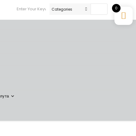
0
Search
лута