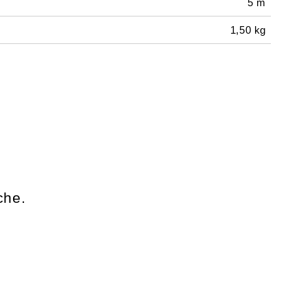
5 m
1,50 kg
che.