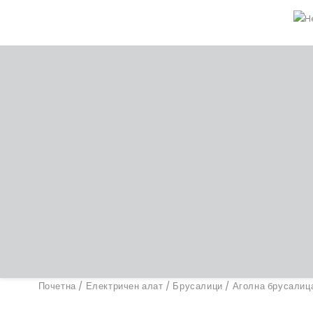
Почетна
/
Електричен алат
/
Брусалици
/
Аголна брусалиц