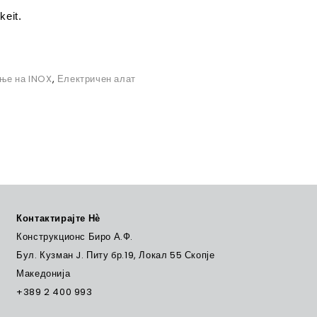
keit.
ње на INOX
,
Електричен алат
Контактирајте Нѐ
Конструкционс Биро А.Ф.
Бул. Кузман J. Питу бр.19, Локал 55 Скопје
Македонија
+389 2 400 993