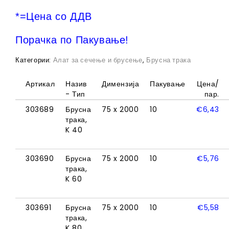
*=Цена сo ДДВ
Порачка по Пакување!
Категории:
Алат за сечење и брусење
,
Брусна трака
Артикал
Назив
Димензија
Пакување
Цена/
- Тип
пар.
303689
Брусна
75 x 2000
10
€
6,43
трака,
K 40
303690
Брусна
75 x 2000
10
€
5,76
трака,
K 60
303691
Брусна
75 x 2000
10
€
5,58
трака,
K 80