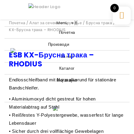
0
Почетна
/
Алат за сечење и брусење
Menu
≡
╳
/
Брусна трака
/ ESB
KX-Брусна трака – RHODIUS
Почетна
Производи
ESB KX-Брусна трака –
За нас
RHODIUS
Каталог
Endlosschleifband mit Normalkorund für stationäre
Мој акаунт
Bandschleifer.
• Aluminiumoxyd dicht gestreut für hohen
Materialabtrag auf Stahl
• Reißfestes Y-Polyestergewebe, wasserfest für lange
Lebensdauer
• Sicher durch drei vollflächige Gewebelagen