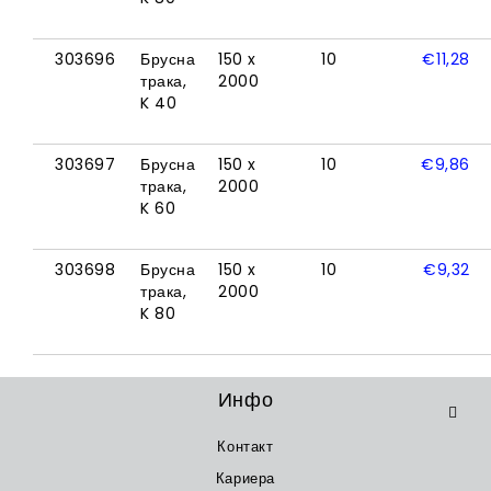
303696
Брусна
150 x
10
€
11,28
трака,
2000
K 40
303697
Брусна
150 x
10
€
9,86
трака,
2000
K 60
303698
Брусна
150 x
10
€
9,32
трака,
2000
K 80
Инфо
Контакт
Кариера