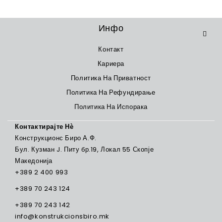
Инфо
Контакт
Кариера
Политика На Приватност
Политика На Рефундирање
Политика На Испорака
Контактирајте Нѐ
Конструкционс Биро А.Ф.
Бул. Кузман J. Питу бр.19, Локал 55 Скопје
Македонија
+389 2 400 993
+389 70 243 124
+389 70 243 142
info@konstrukcionsbiro.mk