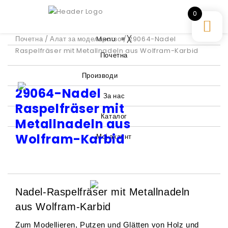
0
Почетна
/
Алат за моделарство
Menu
≡
/ 29064-Nadel
╳
Raspelfräser mit Metallnadeln aus Wolfram-Karbid
Почетна
Производи
29064-Nadel
За нас
Raspelfräser mit
Каталог
Metallnadeln aus
Wolfram-Karbid
Мој акаунт
Nadel-Raspelfräser mit Metallnadeln
aus Wolfram-Karbid
Zum Modellieren, Putzen und Glätten von Holz und