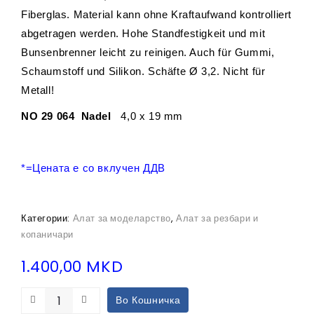
Fiberglas. Material kann ohne Kraftaufwand kontrolliert
abgetragen werden. Hohe Standfestigkeit und mit
Bunsenbrenner leicht zu reinigen. Auch für Gummi,
Schaumstoff und Silikon. Schäfte Ø 3,2. Nicht für
Metall!
NO 29 064 Nadel
4,0 x 19 mm
*=Цената е со вклучен ДДВ
Категории:
Алат за моделарство
,
Алат за резбари и
копаничари
1.400,00
MKD
Во Кошничка